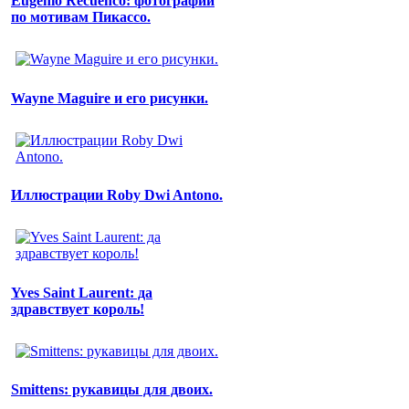
Eugenio Recuenco: фотографии
по мотивам Пикассо.
Wayne Maguire и его рисунки.
Иллюстрации Roby Dwi Antono.
Yves Saint Laurent: да
здравствует король!
Smittens: рукавицы для двоих.