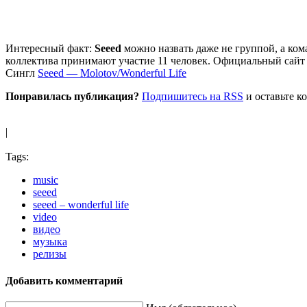
Интересный факт:
Seeed
можно назвать даже не группой, а ком
коллектива принимают участие 11 человек. Официальный сай
Сингл
Seeed — Molotov/Wonderful Life
Понравилась публикация?
Подпишитесь на RSS
и оставьте к
|
Tags:
music
seeed
seeed – wonderful life
video
видео
музыка
релизы
Добавить комментарий