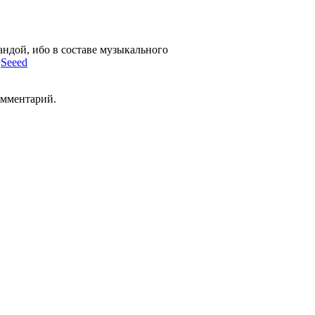
андой, ибо в составе музыкального
т
Seeed
омментарий.