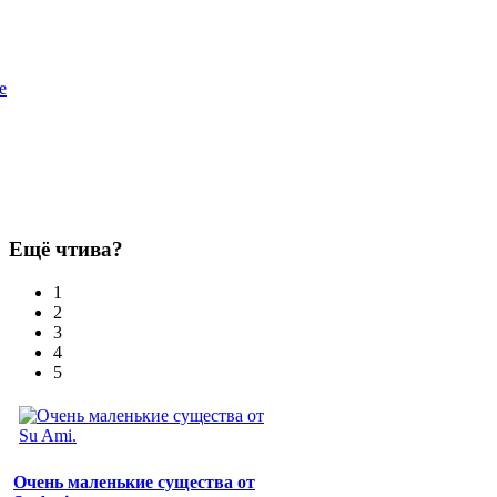
e
Ещё чтива?
1
2
3
4
5
Очень маленькие существа от