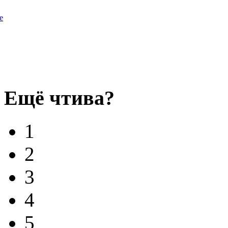
e
Ещё чтива?
1
2
3
4
5