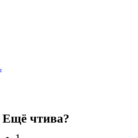
e
Ещё чтива?