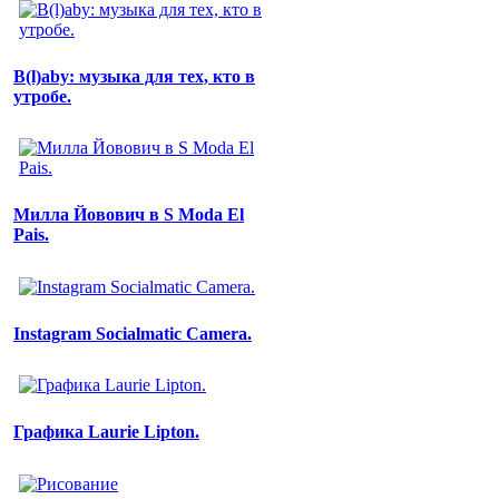
B(l)aby: музыка для тех, кто в
утробе.
Милла Йовович в S Moda El
Pais.
Instagram Socialmatic Camera.
Графика Laurie Lipton.