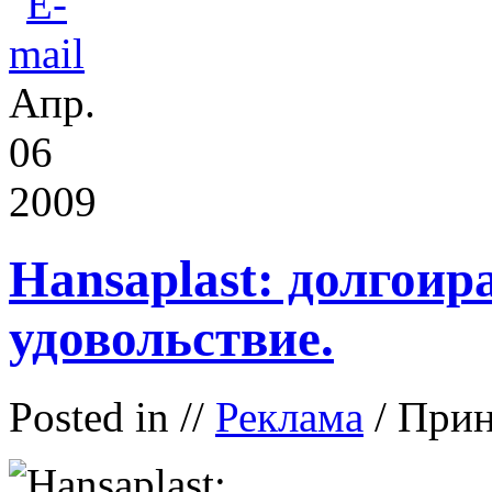
Апр.
06
2009
Hansaplast: долгои
удовольствие.
Posted in
//
Реклама
/ При