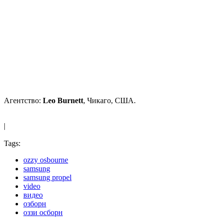
Агентство:
Leo Burnett
, Чикаго, США.
|
Tags:
ozzy osbourne
samsung
samsung propel
video
видео
озборн
оззи осборн