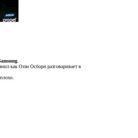
Samsung
.
нил как Оззи Осборн разговаривает в
плохо.