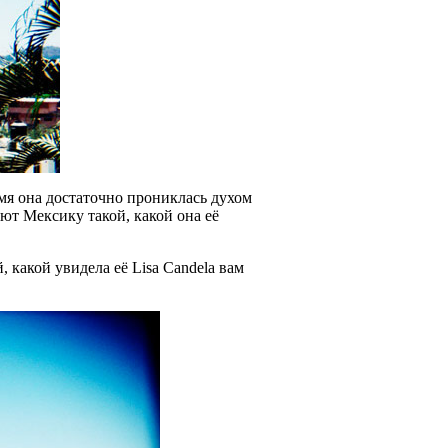
емя она достаточно прониклась духом
ют Мексику такой, какой она её
 какой увидела её Lisa Candela вам