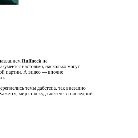
названием
Ruffneck
на
зумеется настолько, насколько могут
ой партии. А видео — вполне
ют.
переплелись темы дабстепа, так внезапно
ажется, мир стал куда жёстче за последний