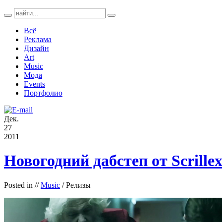
Всё
Реклама
Дизайн
Art
Music
Мода
Events
Портфолио
Дек.
27
2011
Новогодний дабстеп от Scrillex
Posted in
//
Music
/ Релизы