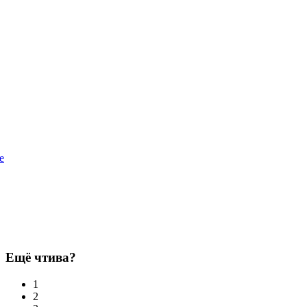
e
Ещё чтива?
1
2