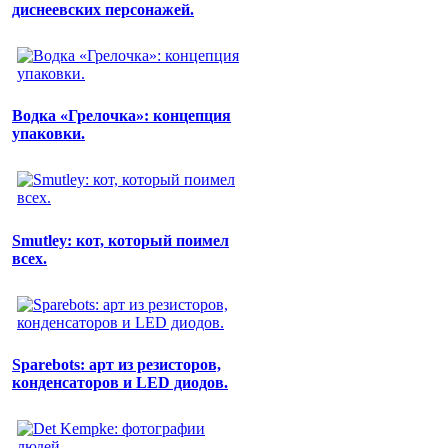
диснеевских персонажей.
Водка «Грелочка»: концепция
упаковки.
Smutley: кот, который поимел
всех.
Sparebots: арт из резисторов,
конденсаторов и LED диодов.