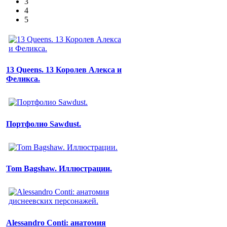
3
4
5
13 Queens. 13 Королев Алекса и
Феликса.
Портфолио Sawdust.
Tom Bagshaw. Иллюстрации.
Alessandro Conti: анатомия