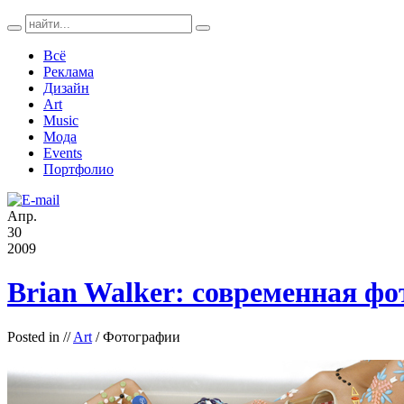
Всё
Реклама
Дизайн
Art
Music
Мода
Events
Портфолио
Апр.
30
2009
Brian Walker: современная фо
Posted in
//
Art
/ Фотографии