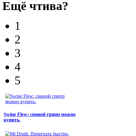
Ещё чтива?
1
2
3
4
5
Swine Flew: свиной грипп можно
купить.