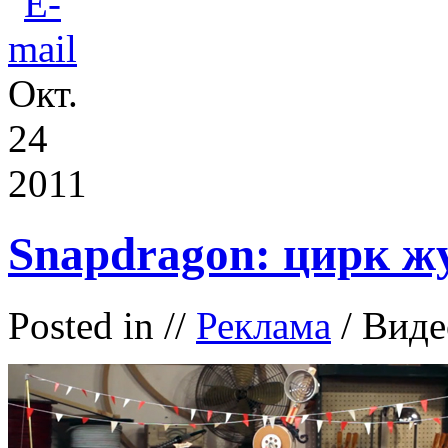
Окт.
24
2011
Snapdragon: цирк ж
Posted in
//
Реклама
/ Виде