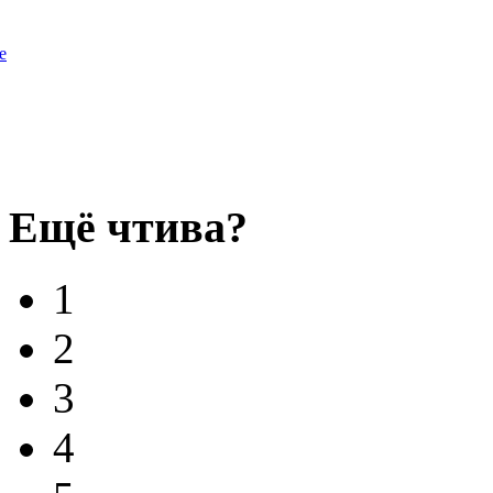
e
Ещё чтива?
1
2
3
4