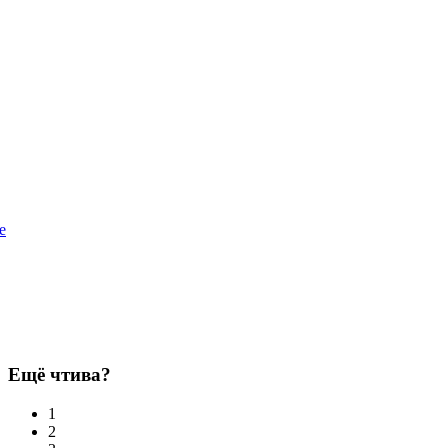
e
Ещё чтива?
1
2