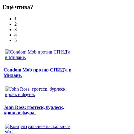
Ещё чтива?
1
2
3
4
5
Condom Mob против СПИД'а в
Милане.
John Ross: гротеск, бурлеск,
кровь и фауна.