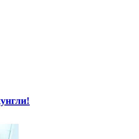
жунгли!