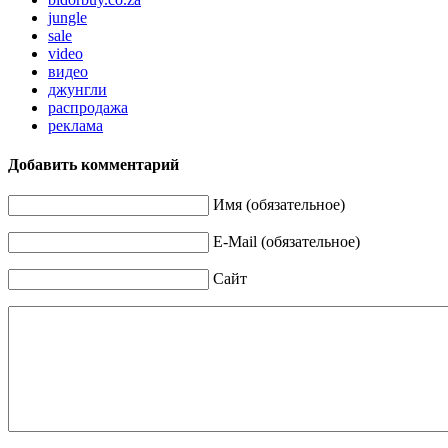
jungle
sale
video
видео
джунгли
распродажа
реклама
Добавить комментарий
Имя (обязательное)
E-Mail (обязательное)
Сайт