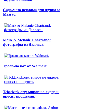
Садо-мазо реклама для журнала
Massad.
Mark & Melanie Chartrand:
фотографы из Далласа.
Троло-ло кот от Walmart.
Tcktcktck.org: мировые лидеры
просят прощения.