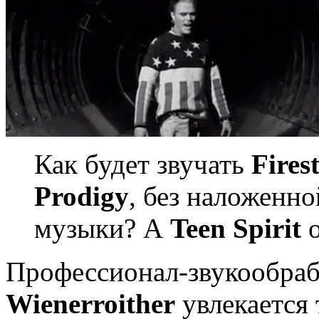
Как будет звучать
Fires
Prodigy
, без наложенно
музыки? А
Teen Spirit
Профессионал-звукообра
Wienerroither
увлекается 