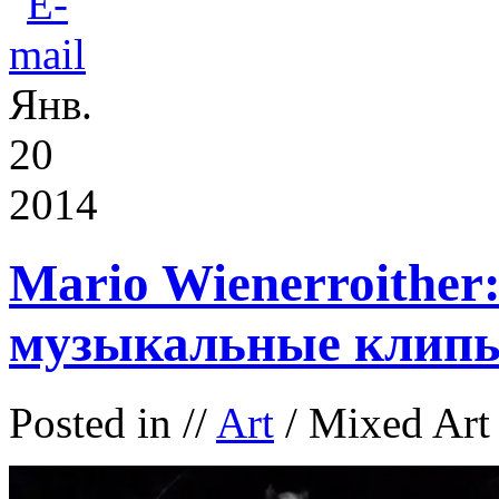
Янв.
20
2014
Mario Wienerroither
музыкальные клипы
Posted in
//
Art
/ Mixed Art