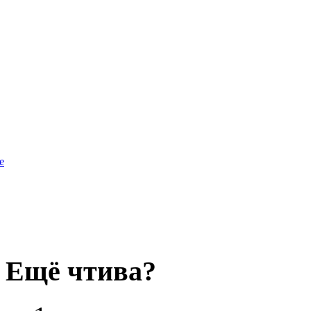
e
Ещё чтива?