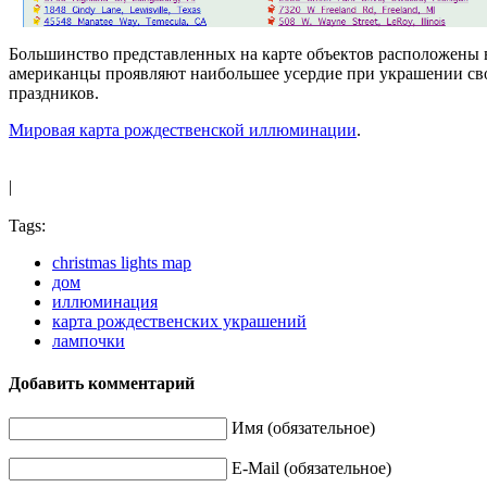
Большинство представленных на карте объектов расположены 
американцы проявляют наибольшее усердие при украшении св
праздников.
Мировая карта рождественской иллюминации
.
|
Tags:
christmas lights map
дом
иллюминация
карта рождественских украшений
лампочки
Добавить комментарий
Имя (обязательное)
E-Mail (обязательное)