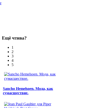
e
Ещё чтива?
1
2
3
4
5
Sancho Hemelsoen. Мода, как
сумасшествие.