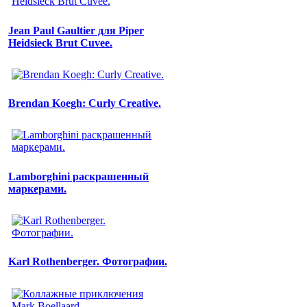
Jean Paul Gaultier для Piper
Heidsieck Brut Cuvee.
Brendan Koegh: Curly Creative.
Lamborghini раскрашенный
маркерами.
Karl Rothenberger. Фотографии.