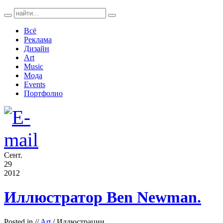
Всё
Реклама
Дизайн
Art
Music
Мода
Events
Портфолио
Сент.
29
2012
Иллюстратор Ben Newman.
Posted in
//
Art
/ Иллюстрации