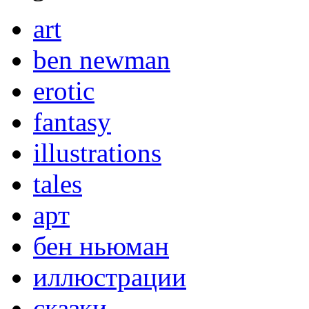
art
ben newman
erotic
fantasy
illustrations
tales
арт
бен ньюман
иллюстрации
сказки