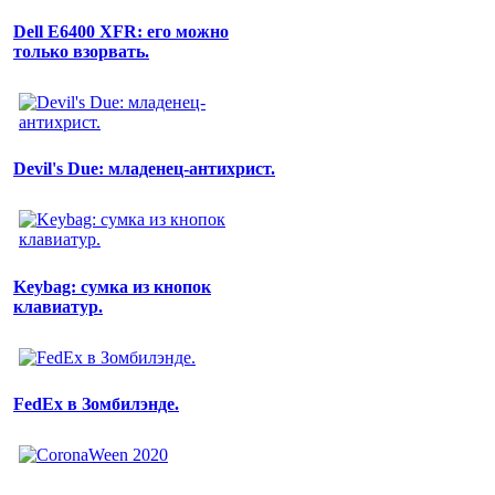
Dell E6400 XFR: его можно
только взорвать.
Devil's Due: младенец-антихрист.
Keybag: сумка из кнопок
клавиатур.
FedEx в Зомбилэнде.