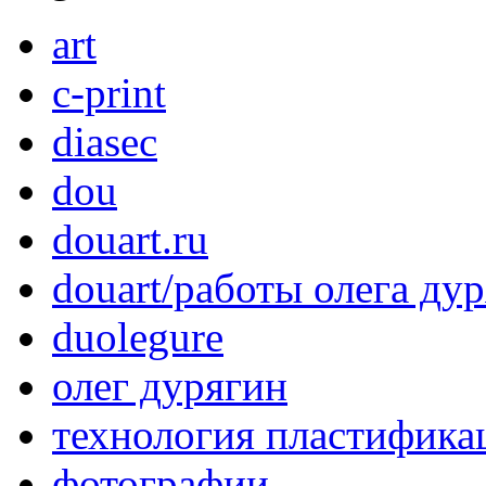
art
c-print
diasec
dou
douart.ru
douart/работы олега ду
duolegure
олег дурягин
технология пластифика
фотографии